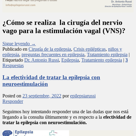
¿Cómo se realiza la cirugía del nervio
vago para la estimulación vagal (VNS)?
Sigue leyendo
→
Publicado en
Cirugía de la epilepsia
,
Crisis epilépticas
,
niños y
epilepsia
,
preguntas frecuentes en epilepsia
,
Tratamiento epilepsia
|
Etiquetado
Dr. Antonio Russi
,
Epilepsia
,
Tratamiento epilepsia
|
3
Respuestas
La efectividad de tratar la epilepsia con
neuroestimulación
Posted on
23 septiembre, 2022
por
epilepsiarussi
Responder
Seguimos hoy intentando responder una de las dudas que nos está
llegando a la consulta últimamente y es respecto a la
efectividad de
tratar la epilepsia con neuroestimulación.