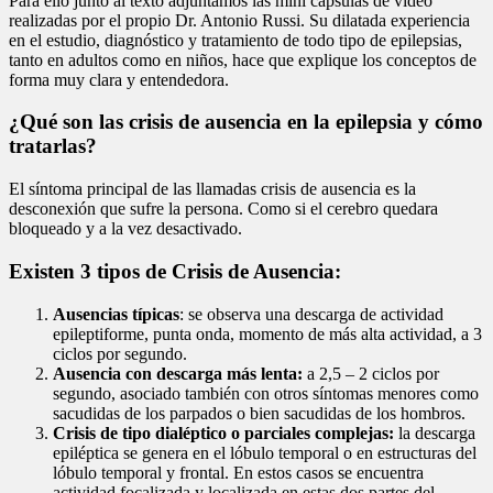
Para ello junto al texto adjuntamos las mini cápsulas de video
realizadas por el propio Dr. Antonio Russi. Su dilatada experiencia
en el estudio, diagnóstico y tratamiento de todo tipo de epilepsias,
tanto en adultos como en niños, hace que explique los conceptos de
forma muy clara y entendedora.
¿Qué son las crisis de ausencia en la epilepsia y cómo
tratarlas?
El síntoma principal de las llamadas crisis de ausencia es la
desconexión que sufre la persona. Como si el cerebro quedara
bloqueado y a la vez desactivado.
Existen 3 tipos de Crisis de Ausencia:
Ausencias típicas
: se observa una descarga de actividad
epileptiforme, punta onda, momento de más alta actividad, a 3
ciclos por segundo.
Ausencia con descarga más lenta:
a 2,5 – 2 ciclos por
segundo, asociado también con otros síntomas menores como
sacudidas de los parpados o bien sacudidas de los hombros.
Crisis de tipo dialéptico o parciales complejas:
la descarga
epiléptica se genera en el lóbulo temporal o en estructuras del
lóbulo temporal y frontal. En estos casos se encuentra
actividad focalizada y localizada en estas dos partes del