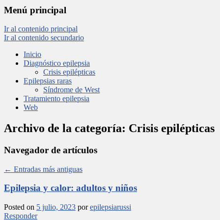
Menú principal
Ir al contenido principal
Ir al contenido secundario
Inicio
Diagnóstico epilepsia
Crisis epilépticas
Epilepsias raras
Síndrome de West
Tratamiento epilepsia
Web
Archivo de la categoría:
Crisis epilépticas
Navegador de artículos
←
Entradas más antiguas
Epilepsia y calor: adultos y niños
Posted on
5 julio, 2023
por
epilepsiarussi
Responder