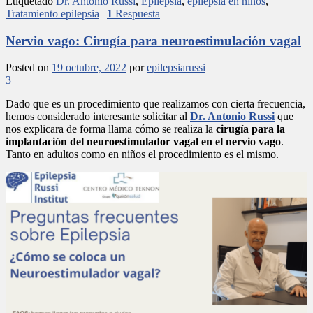
Etiquetado
Dr. Antonio Russi
,
Epilepsia
,
epilepsia en niños
,
Tratamiento epilepsia
|
1
Respuesta
Nervio vago: Cirugía para neuroestimulación vagal
Posted on
19 octubre, 2022
por
epilepsiarussi
3
Dado que es un procedimiento que realizamos con cierta frecuencia,
hemos considerado interesante solicitar al
Dr. Antonio Russi
que
nos explicara de forma llama cómo se realiza la
cirugía para la
implantación del neuroestimulador vagal en el nervio vago
.
Tanto en adultos como en niños el procedimiento es el mismo.