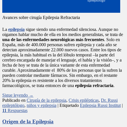
Avances sobre cirugía Epilepsia Refractaria
La
epilepsia
sigue siendo una enfermedad silenciosa. Aunque no
oigamos hablar mucho de ella en los medios generalistas, se trata de
una de las enfermedades neurológicas más frecuentes
. Solo en
España, más de 400.000 personas sufren epilepsia y cada año se
detectan aproximadamente 22.000 nuevos casos. Entre los tipos de
epilepsia, la más habitual es la del lóbulo temporal –la parte del
cerebro encargada de manejar el lenguaje, el habla y la visión–, y a
fecha de hoy se trata de la única variante de esta enfermedad
curable. Aproximadamente el 80% de los personas que la sufren la
pueden controlar mediante fármacos. Sin embargo, en el restante
20% la epilepsia es resistente a los diversos tratamientos
farmacológicos, se trata entonces de una
epilepsia refractaria
.
Sigue leyendo
→
Publicado en
Cirugía de la epilepsia
,
Crisis epilépticas
,
Dr. Russi
epileptólogo
,
niños y epilepsia
|
Etiquetado
Epilepsia Russi Institut
|
11
Respuestas
Origen de la Epilepsia