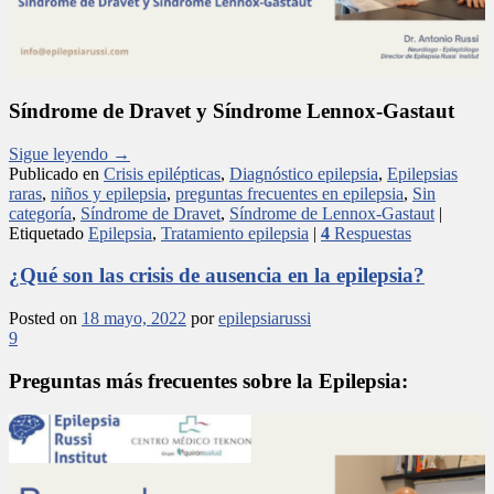
Síndrome de Dravet y Síndrome Lennox-Gastaut
Sigue leyendo
→
Publicado en
Crisis epilépticas
,
Diagnóstico epilepsia
,
Epilepsias
raras
,
niños y epilepsia
,
preguntas frecuentes en epilepsia
,
Sin
categoría
,
Síndrome de Dravet
,
Síndrome de Lennox-Gastaut
|
Etiquetado
Epilepsia
,
Tratamiento epilepsia
|
4
Respuestas
¿Qué son las crisis de ausencia en la epilepsia?
Posted on
18 mayo, 2022
por
epilepsiarussi
9
Preguntas más frecuentes sobre la Epilepsia: