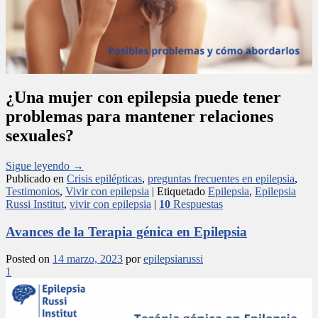
¿Una mujer con epilepsia puede tener
problemas para mantener relaciones
sexuales?
Sigue leyendo
→
Publicado en
Crisis epilépticas
,
preguntas frecuentes en epilepsia
,
Testimonios
,
Vivir con epilepsia
|
Etiquetado
Epilepsia
,
Epilepsia
Russi Institut
,
vivir con epilepsia
|
10
Respuestas
Avances de la Terapia génica en Epilepsia
Posted on
14 marzo, 2023
por
epilepsiarussi
1