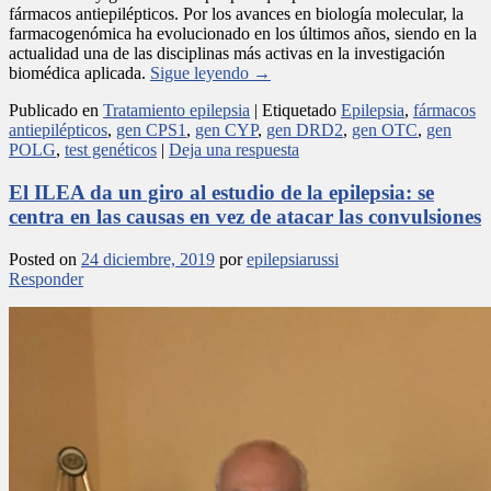
fármacos antiepilépticos. Por los avances en biología molecular, la
farmacogenómica ha evolucionado en los últimos años, siendo en la
actualidad una de las disciplinas más activas en la investigación
biomédica aplicada.
Sigue leyendo
→
Publicado en
Tratamiento epilepsia
|
Etiquetado
Epilepsia
,
fármacos
antiepilépticos
,
gen CPS1
,
gen CYP
,
gen DRD2
,
gen OTC
,
gen
POLG
,
test genéticos
|
Deja una respuesta
El ILEA da un giro al estudio de la epilepsia: se
centra en las causas en vez de atacar las convulsiones
Posted on
24 diciembre, 2019
por
epilepsiarussi
Responder