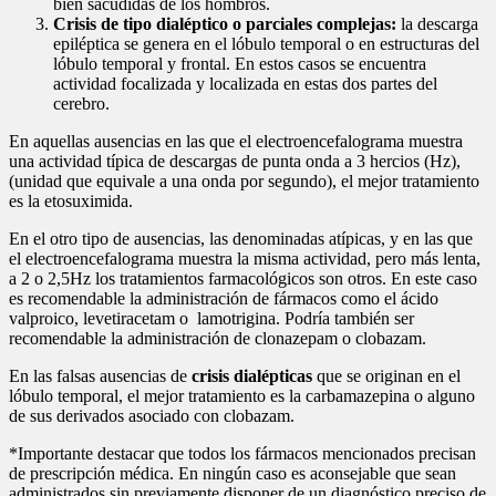
bien sacudidas de los hombros.
Crisis de tipo dialéptico o parciales complejas:
la descarga
epiléptica se genera en el lóbulo temporal o en estructuras del
lóbulo temporal y frontal. En estos casos se encuentra
actividad focalizada y localizada en estas dos partes del
cerebro.
En aquellas ausencias en las que el electroencefalograma muestra
una actividad típica de descargas de punta onda a 3 hercios (Hz),
(unidad que equivale a una onda por segundo), el mejor tratamiento
es la etosuximida.
En el otro tipo de ausencias, las denominadas atípicas, y en las que
el electroencefalograma muestra la misma actividad, pero más lenta,
a 2 o 2,5Hz los tratamientos farmacológicos son otros. En este caso
es recomendable la administración de fármacos como el ácido
valproico, levetiracetam o lamotrigina. Podría también ser
recomendable la administración de clonazepam o clobazam.
En las falsas ausencias de
crisis dialépticas
que se originan en el
lóbulo temporal, el mejor tratamiento es la carbamazepina o alguno
de sus derivados asociado con clobazam.
*Importante destacar que todos los fármacos mencionados precisan
de prescripción médica. En ningún caso es aconsejable que sean
administrados sin previamente disponer de un diagnóstico preciso de