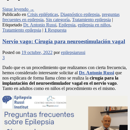
Sigue leyendo
→
Publicado en
Crisis epilépticas
,
Diagnóstico epilepsia
,
preguntas
frecuentes en epilepsia
,
Sin categoría
,
Tratamiento epilepsia
|
Etiquetado
Dr. Antonio Russi
,
Epilepsia
,
epilepsia en niños
,
Tratamiento epilepsia
|
1
Respuesta
Nervio vago: Cirugía para neuroestimulación vagal
Posted on
19 octubre, 2022
por
epilepsiarussi
3
Dado que es un procedimiento que realizamos con cierta frecuencia,
hemos considerado interesante solicitar al
Dr. Antonio Russi
que
nos explicara de forma llama cómo se realiza la
cirugía para la
implantación del neuroestimulador vagal en el nervio vago
.
Tanto en adultos como en niños el procedimiento es el mismo.