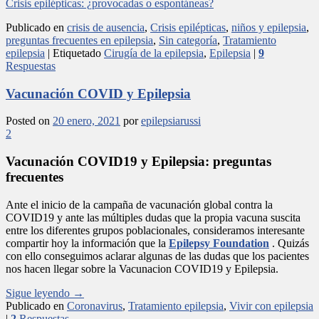
Crisis epilépticas: ¿provocadas o espontáneas?
Publicado en
crisis de ausencia
,
Crisis epilépticas
,
niños y epilepsia
,
preguntas frecuentes en epilepsia
,
Sin categoría
,
Tratamiento
epilepsia
|
Etiquetado
Cirugía de la epilepsia
,
Epilepsia
|
9
Respuestas
Vacunación COVID y Epilepsia
Posted on
20 enero, 2021
por
epilepsiarussi
2
Vacunación COVID19 y Epilepsia: preguntas
frecuentes
Ante el inicio de la campaña de vacunación global contra la
COVID19 y ante las múltiples dudas que la propia vacuna suscita
entre los diferentes grupos poblacionales, consideramos interesante
compartir hoy la información que la
Epilepsy Foundation
. Quizás
con ello conseguimos aclarar algunas de las dudas que los pacientes
nos hacen llegar sobre la Vacunacion COVID19 y Epilepsia.
Sigue leyendo
→
Publicado en
Coronavirus
,
Tratamiento epilepsia
,
Vivir con epilepsia
|
2
Respuestas