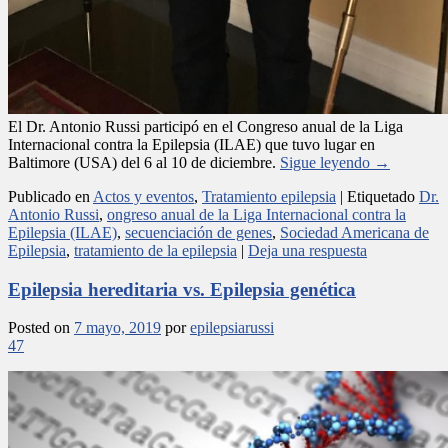
El Dr. Antonio Russi participó en el Congreso anual de la Liga
Internacional contra la Epilepsia (ILAE) que tuvo lugar en
Baltimore (USA) del 6 al 10 de diciembre.
Sigue leyendo
→
Publicado en
Actos y eventos
,
Tratamiento epilepsia
|
Etiquetado
Dr.
Antonio Russi
,
ongreso anual de la Liga Internacional contra la
Epilepsia (ILAE)
,
secuenciación de genes
,
Sociedad Americana de
Epilepsia
,
tratamiento de la epilepsia
|
Deja una respuesta
Epilepsia hereditaria vs. Epilepsia genética
Posted on
7 mayo, 2019
por
epilepsiarussi
47