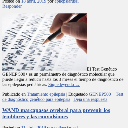
Posted on
18 abril, 2019
por
epilepsiarussi
Responder
El Test Genético
GENEP 500+ es un parmámetro de diagnóstico molecular que
puede llegar a reducir hasta los 3 meses el tiempo de diagnóstico de
las epilepsias pediátricas.
Sigue leyendo
→
Publicado en
Tratamiento epilepsia
|
Etiquetado
GENEP500+
,
Test
de diagnóstico genético para epilepsia
|
Deja una respuesta
WAND marcapasos cerebral para prevenir los
temblores y las convulsiones
Posted on
11 abril, 2019
por
epilepsiarussi