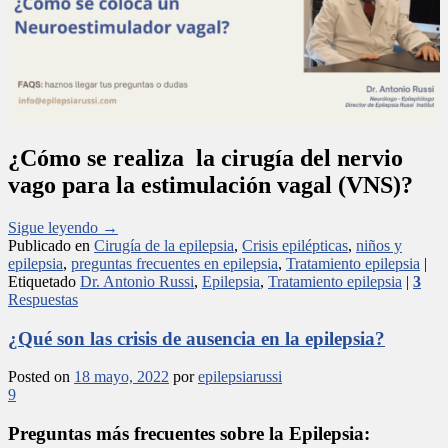
¿Cómo se realiza la cirugía del nervio
vago para la estimulación vagal (VNS)?
Sigue leyendo
→
Publicado en
Cirugía de la epilepsia
,
Crisis epilépticas
,
niños y
epilepsia
,
preguntas frecuentes en epilepsia
,
Tratamiento epilepsia
|
Etiquetado
Dr. Antonio Russi
,
Epilepsia
,
Tratamiento epilepsia
|
3
Respuestas
¿Qué son las crisis de ausencia en la epilepsia?
Posted on
18 mayo, 2022
por
epilepsiarussi
9
Preguntas más frecuentes sobre la Epilepsia: