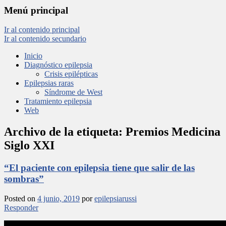
Menú principal
Ir al contenido principal
Ir al contenido secundario
Inicio
Diagnóstico epilepsia
Crisis epilépticas
Epilepsias raras
Síndrome de West
Tratamiento epilepsia
Web
Archivo de la etiqueta:
Premios Medicina
Siglo XXI
“El paciente con epilepsia tiene que salir de las
sombras”
Posted on
4 junio, 2019
por
epilepsiarussi
Responder