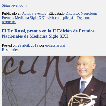
Sigue leyendo
→
Publicado en
Actos y eventos
|
Etiquetado
Discurso
,
Neurología
,
Premios Medicina Siglo XXI
,
vivir con epilepsia
|
Deja una
respuesta
El Dr. Russi, premio en la II Edición de Premios
Nacionales de Medicina Siglo XXI
Posted on
29 abril, 2019
por
epilepsiarussi
Responder