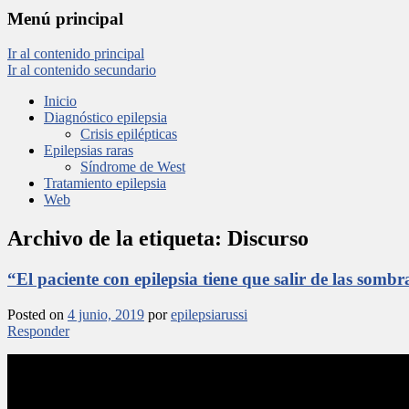
Menú principal
Ir al contenido principal
Ir al contenido secundario
Inicio
Diagnóstico epilepsia
Crisis epilépticas
Epilepsias raras
Síndrome de West
Tratamiento epilepsia
Web
Archivo de la etiqueta:
Discurso
“El paciente con epilepsia tiene que salir de las sombr
Posted on
4 junio, 2019
por
epilepsiarussi
Responder