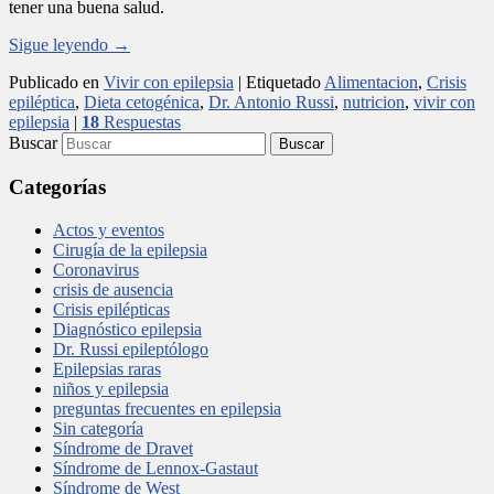
tener una buena salud.
Sigue leyendo
→
Publicado en
Vivir con epilepsia
|
Etiquetado
Alimentacion
,
Crisis
epiléptica
,
Dieta cetogénica
,
Dr. Antonio Russi
,
nutricion
,
vivir con
epilepsia
|
18
Respuestas
Buscar
Categorías
Actos y eventos
Cirugía de la epilepsia
Coronavirus
crisis de ausencia
Crisis epilépticas
Diagnóstico epilepsia
Dr. Russi epileptólogo
Epilepsias raras
niños y epilepsia
preguntas frecuentes en epilepsia
Sin categoría
Síndrome de Dravet
Síndrome de Lennox-Gastaut
Síndrome de West