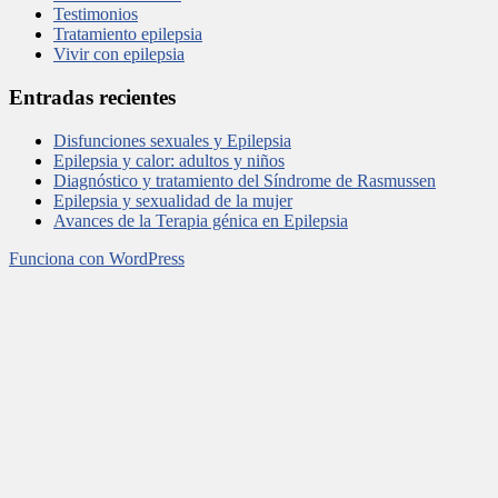
Testimonios
Tratamiento epilepsia
Vivir con epilepsia
Entradas recientes
Disfunciones sexuales y Epilepsia
Epilepsia y calor: adultos y niños
Diagnóstico y tratamiento del Síndrome de Rasmussen
Epilepsia y sexualidad de la mujer
Avances de la Terapia génica en Epilepsia
Funciona con WordPress