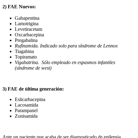
2) FAE Nuevos:
Gabapentina
Lamotrigina
Levetiracetam
Oxcarbacepina
Pregabalina
Rufinamida. Indicado solo para síndrome de Lennox
Tiagabina
Topiramato
Vigabatrina. Sólo empleado en espasmos infantiles
(síndrome de west)
3) FAE de última generación:
Eslicarbacepina
Lacosamida
Parampanel
Zonisamida
Ante un paciente que acaba de ser diagnosticado de epilepsia,