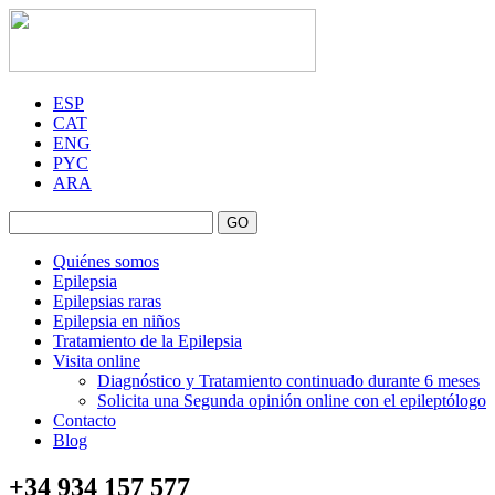
ESP
CAT
ENG
PYC
ARA
GO
Quiénes somos
Epilepsia
Epilepsias raras
Epilepsia en niños
Tratamiento de la Epilepsia
Visita online
Diagnóstico y Tratamiento continuado durante 6 meses
Solicita una Segunda opinión online con el epileptólogo
Contacto
Blog
+34 934 157 577