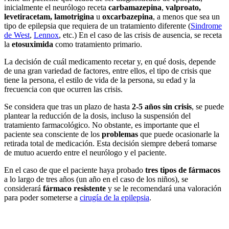
inicialmente el neurólogo receta
carbamazepina
,
valproato,
levetiracetam,
lamotrigina
u
oxcarbazepina
, a menos que sea un
tipo de epilepsia que requiera de un tratamiento diferente (
Sindrome
de West
,
Lennox
, etc.) En el caso de las crisis de ausencia, se receta
la
etosuximida
como tratamiento primario.
La decisión de cuál medicamento recetar y, en qué dosis, depende
de una gran variedad de factores, entre ellos, el tipo de crisis que
tiene la persona, el estilo de vida de la persona, su edad y la
frecuencia con que ocurren las crisis.
Se considera que tras un plazo de hasta
2-5 años sin crisis
, se puede
plantear la reducción de la dosis, incluso la suspensión del
tratamiento farmacológico. No obstante, es importante que el
paciente sea consciente de los
problemas
que puede ocasionarle la
retirada total de medicación. Esta decisión siempre deberá tomarse
de mutuo acuerdo entre el neurólogo y el paciente.
En el caso de que el paciente haya probado
tres tipos de fármacos
a lo largo de tres años (un año en el caso de los niños), se
considerará
fármaco resistente
y se le recomendará una valoración
para poder someterse a
cirugía de la epilepsia
.