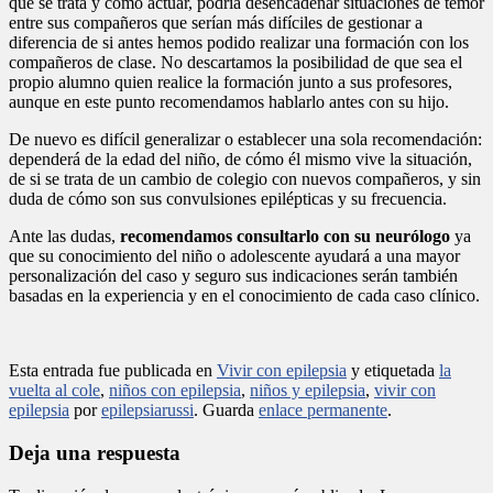
qué se trata y cómo actuar, podría desencadenar situaciones de temor
entre sus compañeros que serían más difíciles de gestionar a
diferencia de si antes hemos podido realizar una formación con los
compañeros de clase. No descartamos la posibilidad de que sea el
propio alumno quien realice la formación junto a sus profesores,
aunque en este punto recomendamos hablarlo antes con su hijo.
De nuevo es difícil generalizar o establecer una sola recomendación:
dependerá de la edad del niño, de cómo él mismo vive la situación,
de si se trata de un cambio de colegio con nuevos compañeros, y sin
duda de cómo son sus convulsiones epilépticas y su frecuencia.
Ante las dudas,
recomendamos consultarlo con su neurólogo
ya
que su conocimiento del niño o adolescente ayudará a una mayor
personalización del caso y seguro sus indicaciones serán también
basadas en la experiencia y en el conocimiento de cada caso clínico.
Esta entrada fue publicada en
Vivir con epilepsia
y etiquetada
la
vuelta al cole
,
niños con epilepsia
,
niños y epilepsia
,
vivir con
epilepsia
por
epilepsiarussi
. Guarda
enlace permanente
.
Deja una respuesta