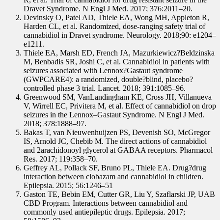
Dravet Syndrome. N Engl J Med. 2017; 376:2011–20.
Devinsky O, Patel AD, Thiele EA, Wong MH, Appleton R,
Harden CL, et al. Randomized, dose-ranging safety trial of
cannabidiol in Dravet syndrome. Neurology. 2018;90: e1204–
e1211.
Thiele EA, Marsh ED, French JA, Mazurkiewicz?Beldzinska
M, Benbadis SR, Joshi C, et al. Cannabidiol in patients with
seizures associated with Lennox?Gastaut syndrome
(GWPCARE4): a randomized, double?blind, placebo?
controlled phase 3 trial. Lancet. 2018; 391:1085–96.
Greenwood SM, VanLandingham KE, Cross JH, Villanueva
V, Wirrell EC, Privitera M, et al. Effect of cannabidiol on drop
seizures in the Lennox–Gastaut Syndrome. N Engl J Med.
2018; 378:1888–97.
Bakas T, van Nieuwenhuijzen PS, Devenish SO, McGregor
IS, Arnold JC, Chebib M. The direct actions of cannabidiol
and 2arachidonoyl glycerol at GABAA receptors. Pharmacol
Res. 2017; 119:358–70.
Geffrey AL, Pollack SF, Bruno PL, Thiele EA. Drug?drug
interaction between clobazam and cannabidiol in children.
Epilepsia. 2015; 56:1246–51
Gaston TE, Bebin EM, Cutter GR, Liu Y, Szaflarski JP, UAB
CBD Program. Interactions between cannabidiol and
commonly used antiepileptic drugs. Epilepsia. 2017;