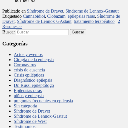
58:1586–92
Publicado en
Síndrome de Dravet
,
Síndrome de Lennox-Gastaut
|
Etiquetado
Cannabidiol
,
Clobazam
,
epilepsias raras
,
Síndrome de
Dravet
,
Síndrome de Lennox-GAstaut
,
tratamiento terapéutico
|
2
Respuestas
Buscar
Categorías
Actos y eventos
Cirugía de la epilepsia
Coronavirus
crisis de ausencia
Crisis epilépticas
Diagnóstico epilepsia
Dr. Russi epileptólogo
Epilepsias raras
niños y epilepsia
preguntas frecuentes en epilepsia
Sin categoría
Síndrome de Dravet
Síndrome de Lennox-Gastaut
Síndrome de West
Testimonios