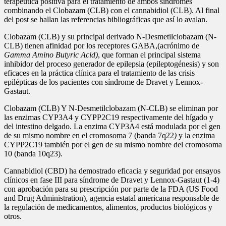
terapéutica positiva para el tratamiento de ambos síndromes
combinando el Clobazam (CLB) con el cannabidiol (CLB). Al final
del post se hallan las referencias bibliográficas que así lo avalan.
Clobazam (CLB) y su principal derivado N-Desmetilclobazam (N-
CLB) tienen afinidad por los receptores GABA,(acrónimo de
Gamma Amino Butyric Acid)
, que forman el principal sistema
inhibidor del proceso generador de epilepsia (epileptogénesis) y son
eficaces en la práctica clínica para el tratamiento de las crisis
epilépticas de los pacientes con síndrome de Dravet y Lennox-
Gastaut.
Clobazam (CLB) Y N-Desmetilclobazam (N-CLB) se eliminan por
las enzimas CYP3A4 y CYPP2C19 respectivamente del hígado y
del intestino delgado. La enzima CYP3A4 está modulada por el gen
de su mismo nombre en el cromosoma 7 (banda 7q22
)
y la enzima
CYPP2C19 también por el gen de su mismo nombre del cromosoma
10 (banda 10q23).
Cannabidiol (CBD) ha demostrado eficacia y seguridad por ensayos
clínicos en fase III para síndrome de Dravet y Lennox-Gastaut (1-4)
con aprobación para su prescripción por parte de la FDA (US Food
and Drug Administration), agencia estatal americana responsable de
la regulación de medicamentos, alimentos, productos biológicos y
otros.