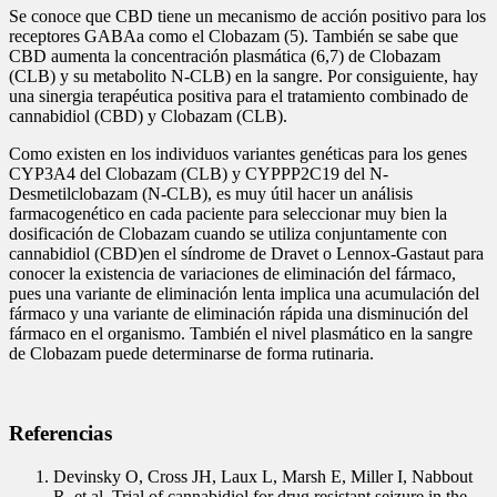
Se conoce que CBD tiene un mecanismo de acción positivo para los
receptores GABAa como el Clobazam (5). También se sabe que
CBD aumenta la concentración plasmática (6,7) de Clobazam
(CLB) y su metabolito N-CLB) en la sangre. Por consiguiente, hay
una sinergia terapéutica positiva para el tratamiento combinado de
cannabidiol (CBD) y Clobazam (CLB).
Como existen en los individuos variantes genéticas para los genes
CYP3A4 del Clobazam (CLB) y CYPPP2C19 del N-
Desmetilclobazam (N-CLB), es muy útil hacer un análisis
farmacogenético en cada paciente para seleccionar muy bien la
dosificación de Clobazam cuando se utiliza conjuntamente con
cannabidiol (CBD)en el síndrome de Dravet o Lennox-Gastaut para
conocer la existencia de variaciones de eliminación del fármaco,
pues una variante de eliminación lenta implica una acumulación del
fármaco y una variante de eliminación rápida una disminución del
fármaco en el organismo. También el nivel plasmático en la sangre
de Clobazam puede determinarse de forma rutinaria.
Referencias
Devinsky O, Cross JH, Laux L, Marsh E, Miller I, Nabbout
R, et al. Trial of cannabidiol for drug resistant seizure in the